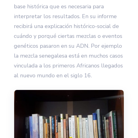
base histórica que es necesaria para
interpretar los resultados. En su informe
recibirá una explicación histórico-social de
cuándo y porqué ciertas mezclas o eventos
genéticos pasaron en su ADN. Por ejemplo
la mezcla senegalesa está en muchos casos
vinculada a los primeros Africanos llegados
al nuevo mundo en el siglo 16.